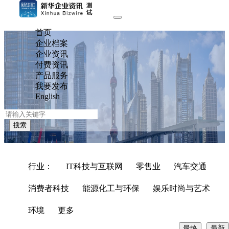
首页
企业档案
企业资讯
付费资讯
产品服务
我要发布
English
搜索
行业：
IT科技与互联网
零售业
汽车交通
IT
消费者科技
科
能源化工与环保
娱乐时尚与艺术
技
图灵进化与国家集成电路创新中心合作，提升AI芯片产业
与
环境
更多
竞争力
互
最热
最新