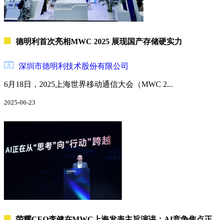
会
展
房
德明利首次亮相MWC 2025 展现国产存储硬实力
地
产
深圳市德明利技术股份有限公司
建
材
6月18日，2025上海世界移动通信大会（MWC 2...
与
家
2025-06-23
居
荣耀CEO李健在MWC上海发表主旨演讲：AI竞争焦点正