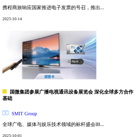
环
携程商旅响应国家推进电子发票的号召，推出...
保
2025-10-14
娱
乐
时
尚
与
艺
术
环
境
金
国微集团参展广播电视通讯设备展览会 深化全球多方合作
融
基础
与
保
SMIT Group
险
全球广电、媒体与娱乐技术领域的标杆盛会IB...
教
育
2025-10-01