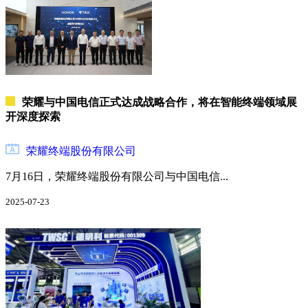
疗
制
药
体
育
荣耀与中国电信正式达成战略合作，将在智能终端领域展
通
开深度探索
信
业
荣耀终端股份有限公司
食
品
7月16日，荣耀终端股份有限公司与中国电信...
饮
料
2025-07-23
广
告
营
销
传
媒