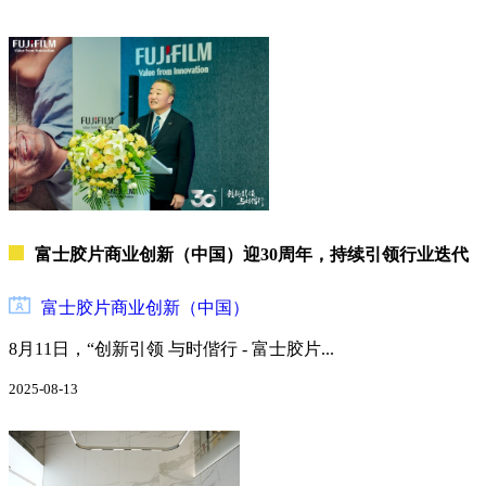
与
人
力
资
源
农
业
与
制
造
富士胶片商业创新（中国）迎30周年，持续引领行业迭代
业
社
富士胶片商业创新（中国）
会
公
8月11日，“创新引领 与时偕行 - 富士胶片...
益
2025-08-13
健
康
与
医