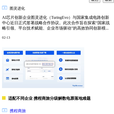
联
网
图灵进化
零
AI芯片创新企业图灵进化（TuringEvo）与国家集成电路创新
售
中心近日正式签署战略合作协议。此次合作旨在探索“国家战
业
略引领、平台技术赋能、企业市场驱动”的高效协同创新模...
汽
02-13
车
交
通
消
费
者
科
技
能
源
适配不同企业 携程商旅分级解数电票落地难题
化
工
携程商旅
与