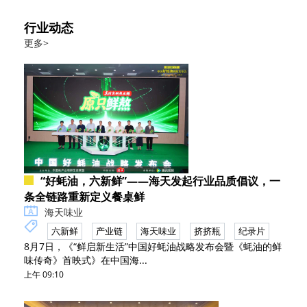
行业动态
更多>
“好蚝油，六新鲜”——海天发起行业品质倡议，一
条全链路重新定义餐桌鲜
海天味业
六新鲜
产业链
海天味业
挤挤瓶
纪录片
8月7日，《“鲜启新生活”中国好蚝油战略发布会暨《蚝油的鲜
味传奇》首映式》在中国海...
上午 09:10