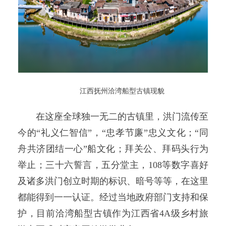
江西抚州洽湾船型古镇现貌
在这座全球独一无二的古镇里，洪门流传至
今的“礼义仁智信”，“忠孝节廉”忠义文化；“同
舟共济团结一心”船文化；拜关公、拜码头行为
举止；三十六誓言，五分堂主，108等数字喜好
及诸多洪门创立时期的标识、暗号等等，在这里
都能得到一一认证。经过当地政府部门支持和保
护，目前洽湾船型古镇作为江西省4A级乡村旅