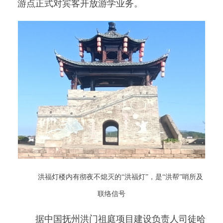
游点正式对宾客开放游学业务。
洪福灯楼内有彻夜不熄灭的“洪福灯”，是“洪帮”哨所及
联络信号
据中国抚州洪门祖庭项目建设负责人司徒哈