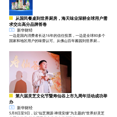
从国民餐桌到世界厨房，海天味业深耕全球用户需
求交出高分品牌答卷
新华财经
一边是国内消费者长达16年的信任投票，一边是全球80多个
国家和地区用户的味蕾认可。从佛山百年酱园到世界厨...
第六届灵芝文化节暨寿仙谷上市九周年活动成功举
办
新华财经
5月8日至9日，以“仙芝溯源·禅境安缦”为主题的“世界好灵芝