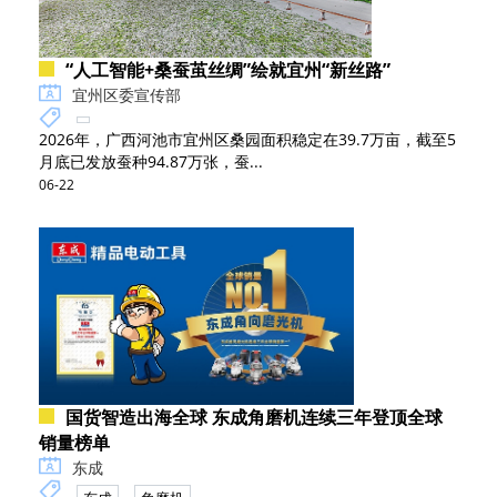
“人工智能+桑蚕茧丝绸”绘就宜州“新丝路”
宜州区委宣传部
2026年，广西河池市宜州区桑园面积稳定在39.7万亩，截至5
月底已发放蚕种94.87万张，蚕...
06-22
国货智造出海全球 东成角磨机连续三年登顶全球
销量榜单
东成