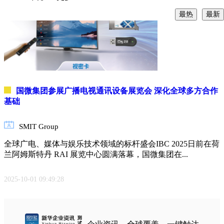
与
最热
最新
互
联
网
零
售
业
国微集团参展广播电视通讯设备展览会 深化全球多方合作
汽
基础
车
交
通
SMIT Group
全球广电、媒体与娱乐技术领域的标杆盛会IBC 2025日前在荷
消
兰阿姆斯特丹 RAI 展览中心圆满落幕，国微集团在...
费
者
科
2025-10-01 09:49:28
技
能
源